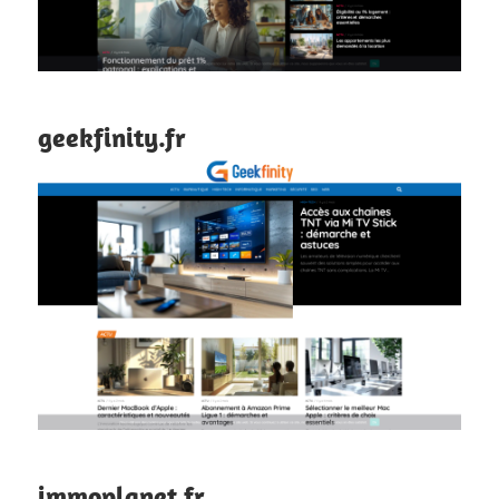
geekfinity.fr
immoplanet.fr