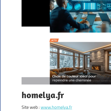
homelya.fr
Site web :
www.homelya.fr